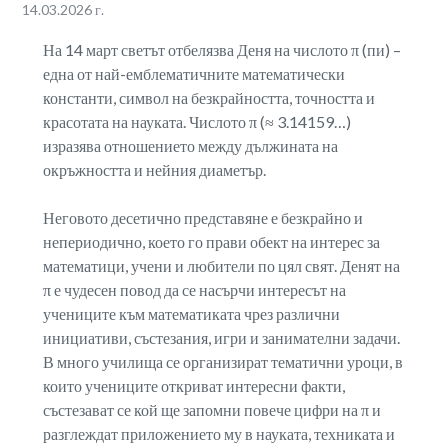
14.03.2026 г.
На 14 март светът отбелязва Деня на числото π (пи) –
една от най-емблематичните математически
константи, символ на безкрайността, точността и
красотата на науката. Числото π (≈ 3.14159…)
изразява отношението между дължината на
окръжността и нейния диаметър.
Неговото десетично представяне е безкрайно и
непериодично, което го прави обект на интерес за
математици, учени и любители по цял свят. Денят на
π е чудесен повод да се насърчи интересът на
учениците към математиката чрез различни
инициативи, състезания, игри и занимателни задачи.
В много училища се организират тематични уроци, в
които учениците откриват интересни факти,
състезават се кой ще запомни повече цифри на π и
разглеждат приложението му в науката, техниката и