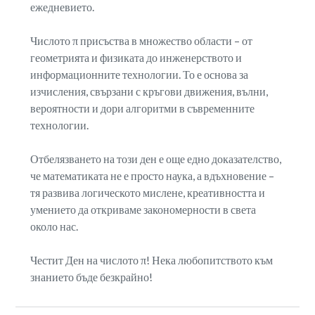
ежедневието.
Числото π присъства в множество области – от
геометрията и физиката до инженерството и
информационните технологии. То е основа за
изчисления, свързани с кръгови движения, вълни,
вероятности и дори алгоритми в съвременните
технологии.
Отбелязването на този ден е още едно доказателство,
че математиката не е просто наука, а вдъхновение –
тя развива логическото мислене, креативността и
умението да откриваме закономерности в света
около нас.
Честит Ден на числото π! Нека любопитството към
знанието бъде безкрайно!