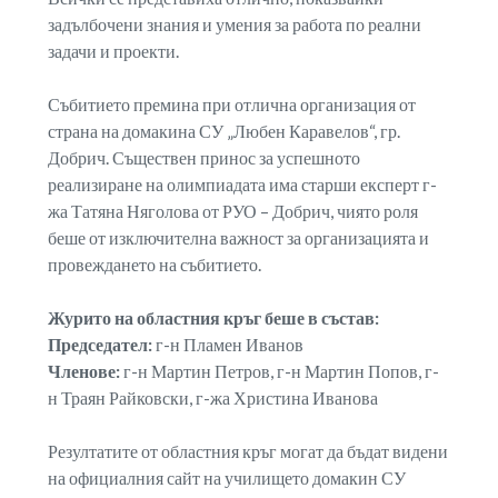
задълбочени знания и умения за работа по реални
задачи и проекти.
Събитието премина при отлична организация от
страна на домакина СУ „Любен Каравелов“, гр.
Добрич. Съществен принос за успешното
реализиране на олимпиадата има старши експерт г-
жа Татяна Няголова от РУО – Добрич, чиято роля
беше от изключителна важност за организацията и
провеждането на събитието.
Журито на областния кръг беше в състав:
Председател:
г-н Пламен Иванов
Членове:
г-н Мартин Петров, г-н Мартин Попов, г-
н Траян Райковски, г-жа Христина Иванова
Резултатите от областния кръг могат да бъдат видени
на официалния сайт на училището домакин СУ