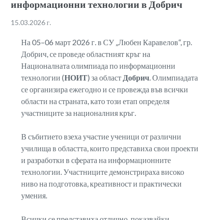
информационни технологии в Добрич
15.03.2026 г.
На 05–06 март 2026 г. в СУ „Любен Каравелов“, гр.
Добрич, се проведе областният кръг на
Националната олимпиада по информационни
технологии (
НОИТ
) за област
Добрич
. Олимпиадата
се организира ежегодно и се провежда във всички
области на страната, като този етап определя
участниците за националния кръг.
В събитието взеха участие ученици от различни
училища в областта, които представиха свои проекти
и разработки в сферата на информационните
технологии. Участниците демонстрираха високо
ниво на подготовка, креативност и практически
умения.
Всички се представиха отлично, показвайки