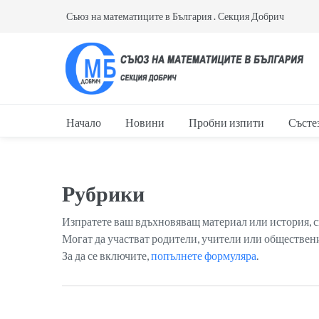
Съюз на математиците в България . Секция Добрич
Начало
Новини
Пробни изпити
Състе
Рубрики
Изпратете ваш вдъхновяващ материал или история, с
Могат да участват родители, учители или обществени
За да се включите,
попълнете формуляра
.