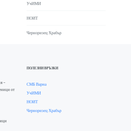
УчИМИ
НОИТ
Черноризец Храбър
ПОЛЕЗНИ ВРЪЗКИ
я –
СМБ Варна
еници от
УчИМИ
НОИТ
Черноризец Храбър
ници