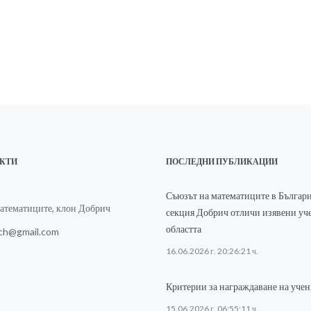
АКТИ
ПОСЛЕДНИ ПУБЛИКАЦИИ
Съюзът на математиците в Българи
атематиците, клон Добрич
секция Добрич отличи изявени уч
областта
ch@gmail.com
16.06.2026 г. 20:26:21 ч.
Критерии за награждаване на уче
15.06.2026 г. 06:55:11 ч.