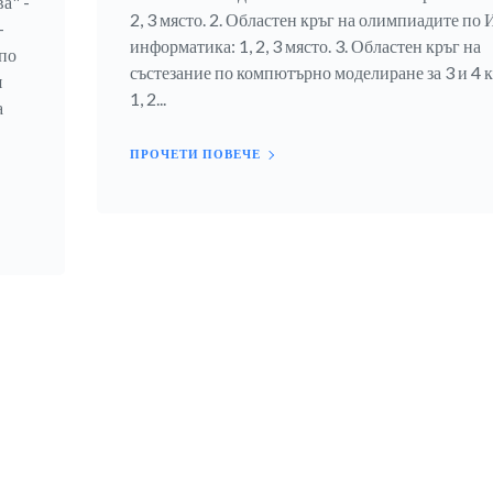
а" -
2, 3 място. 2. Областен кръг на олимпиадите по 
-
информатика: 1, 2, 3 място. 3. Областен кръг на
по
състезание по компютърно моделиране за 3 и 4 к
я
1, 2...
а
ПРОЧЕТИ ПОВЕЧЕ