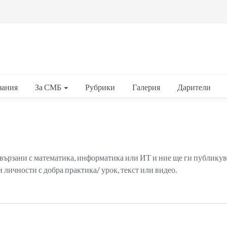
За СМБ
зания
Рубрики
Галерия
Дарители
вързани с математика, информатика или ИТ и ние ще ги публикув
 личности с добра практика/ урок, текст или видео.