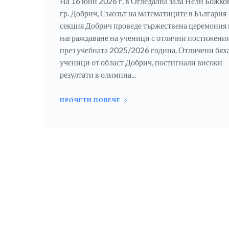
На 16 юни 2026 г. в Огледална зала Нели Божков
гр. Добрич, Съюзът на математиците в България 
секция Добрич проведе тържествена церемония 
награждаване на ученици с отлични постижени
през учебната 2025/2026 година. Отличени бях
ученици от област Добрич, постигнали високи
резултати в олимпиа...
ПРОЧЕТИ ПОВЕЧЕ