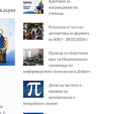
Критерии за
награждаване на
кации
ученици
Резултати от тест по
математика по формата
на НВО - 28.03.2026 г.
Проведе се областният
кръг на Националната
олимпиада по
информационни технологии в Добрич
Денят на числото π –
празник на
математиката и
безкрайното знание
ри
 1,