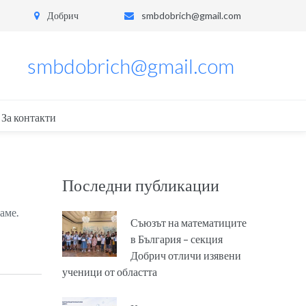
Добрич
smbdobrich@gmail.com
smbdobrich@gmail.com
За контакти
Последни публикации
аме.
Съюзът на математиците
в България – секция
Добрич отличи изявени
ученици от областта