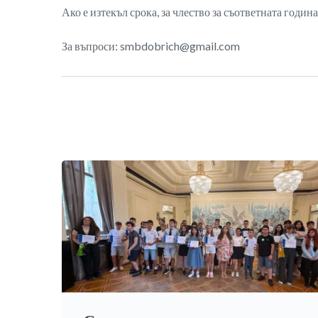
Ако е изтекъл срока, за члество за съответната годин
За въпроси: smbdobrich@gmail.com