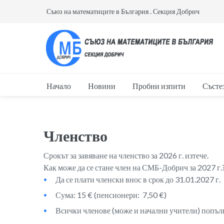
Съюз на математиците в България . Секция Добрич
Начало
Новини
Пробни изпити
Състе
Членство
Срокът за завяване на членство за 2026 г. изтече.
Как може да се стане член на СМБ-Добрич за 2027 г.
Да се плати членски внос в срок до 31.01.2027 г.
Сума: 15 € (пенсионери: 7,50 €)
Всички членове (може и начални учители) попъл