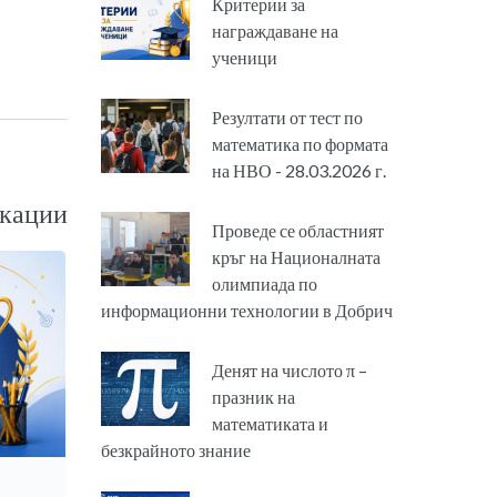
Критерии за
награждаване на
ученици
Резултати от тест по
математика по формата
на НВО - 28.03.2026 г.
кации
Проведе се областният
кръг на Националната
олимпиада по
информационни технологии в Добрич
Денят на числото π –
празник на
математиката и
безкрайното знание