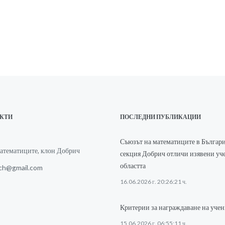
АКТИ
ПОСЛЕДНИ ПУБЛИКАЦИИ
Съюзът на математиците в Българи
атематиците, клон Добрич
секция Добрич отличи изявени уч
областта
ch@gmail.com
16.06.2026 г. 20:26:21 ч.
Критерии за награждаване на уче
15.06.2026 г. 06:55:11 ч.