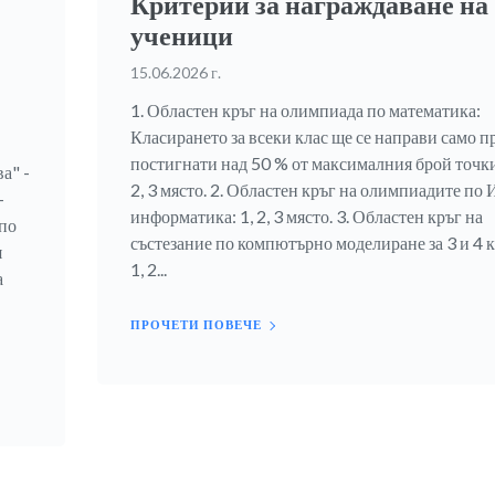
Критерии за награждаване на
ученици
15.06.2026 г.
1. Областен кръг на олимпиада по математика:
Класирането за всеки клас ще се направи само п
постигнати над 50 % от максималния брой точки.
а" -
2, 3 място. 2. Областен кръг на олимпиадите по 
-
информатика: 1, 2, 3 място. 3. Областен кръг на
по
състезание по компютърно моделиране за 3 и 4 к
я
1, 2...
а
ПРОЧЕТИ ПОВЕЧЕ