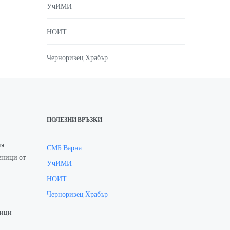
УчИМИ
НОИТ
Черноризец Храбър
ПОЛЕЗНИ ВРЪЗКИ
я –
СМБ Варна
еници от
УчИМИ
НОИТ
Черноризец Храбър
ници