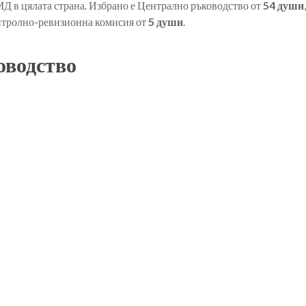
МД в цялата страна. Избрано е Централно ръководство от
54 души
Контролно-ревизионна комисия от
5 души
.
оводство