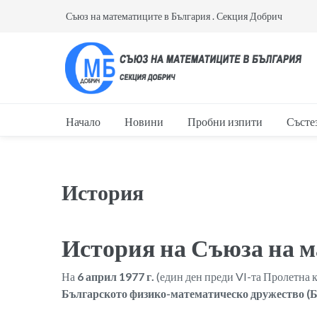
Съюз на математиците в България . Секция Добрич
Начало
Новини
Пробни изпити
Състе
История
История на Съюза на 
На
6 април 1977 г.
(един ден преди VI-та Пролетна 
Българското физико-математическо дружество 