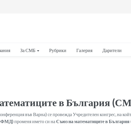
За СМБ
зания
Рубрики
Галерия
Дарители
математиците в България (С
конференция във Варна) се провежда Учредителен конгрес, на кой
(БФМД)
променя името си на
Съюз на математиците в България