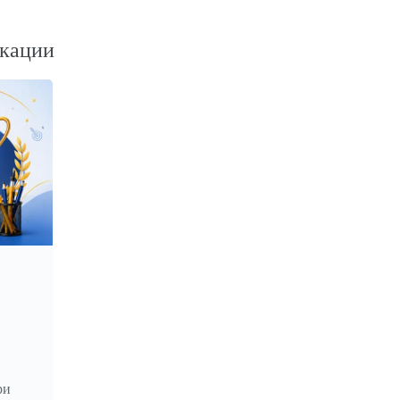
кации
ри