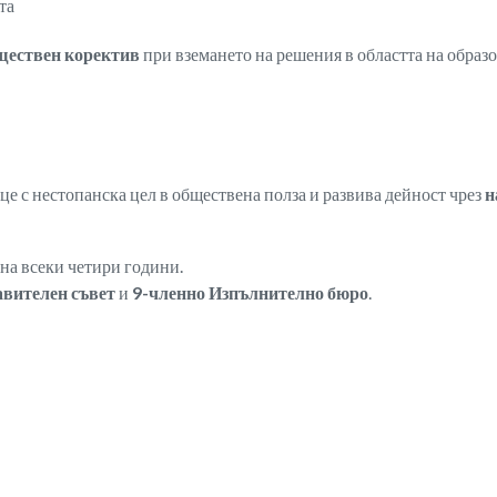
та
ществен коректив
при вземането на решения в областта на образ
е с нестопанска цел в обществена полза и развива дейност чрез
н
а на всеки четири години.
авителен съвет
и
9-членно Изпълнително бюро
.