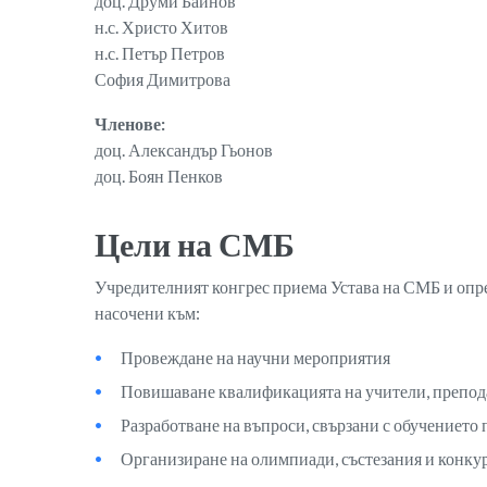
доц. Друми Байнов
н.с. Христо Хитов
н.с. Петър Петров
София Димитрова
Членове:
доц. Александър Гьонов
доц. Боян Пенков
Цели на СМБ
Учредителният конгрес приема Устава на СМБ и опред
насочени към:
Провеждане на научни мероприятия
Повишаване квалификацията на учители, препода
Разработване на въпроси, свързани с обучението
Организиране на олимпиади, състезания и конку