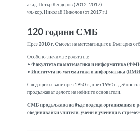
акад. Петър Кендеров (2012–2017)
чл.-кор. Николай Николов (от 2017 г.)
120 години СМБ
През
2018 г.
Съюзът на математиците в България от
Особено значима е ролята на:
•
Факултета по математика и информатика (ФМ
•
Института по математика и информатика (ИМ
След прекъсване през 1950 г., през 1960 г. дейностт
продължават делото на нейните основатели.
СМБ продължава да бъде водеща организация в р
обединявайки учители, учени и ученици в стремеж