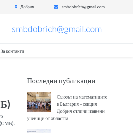
Добрич
smbdobrich@gmail.com
smbdobrich@gmail.com
За контакти
Последни публикации
Съюзът на математиците
МБ)
в България – секция
Добрич отличи изявени
то
ученици от областта
 (СМБ)
.