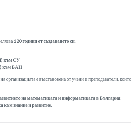
белязва
120 години от създаването си
.
И) към СУ
И) към БАН
а на организацията е възстановена от учени и преподаватели, коит
азвитието на математиката и информатиката в България,
а към знание и развитие.