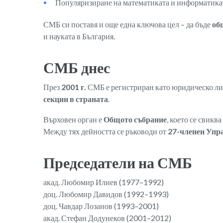
Популяризиране на математиката и информатика
СМБ си поставя и още една ключова цел – да бъде
об
и науката в България.
СМБ днес
През
2001 г.
СМБ е регистриран като юридическо лиц
секции в страната
.
Върховен орган е
Общото събрание
, което се свикв
Между тях дейността се ръководи от
27-членен Упр
Председатели на СМБ
акад. Любомир Илиев (1977–1992)
доц. Любомир Давидов (1992–1993)
доц. Чавдар Лозанов (1993–2001)
акад. Стефан Додунеков (2001–2012)