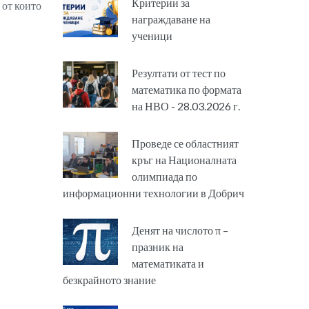
Критерии за
, от които
награждаване на
ученици
Резултати от тест по
математика по формата
на НВО - 28.03.2026 г.
Проведе се областният
кръг на Националната
олимпиада по
информационни технологии в Добрич
Денят на числото π –
празник на
математиката и
безкрайното знание