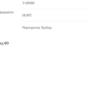
УчИМИ
ованието
НОИТ
Черноризец Храбър
ад 80