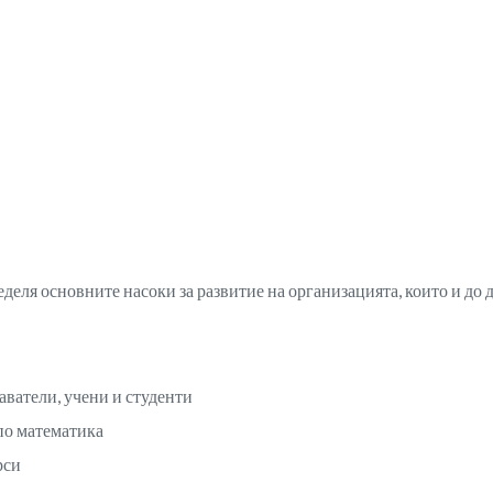
еля основните насоки за развитие на организацията, които и до д
ватели, учени и студенти
 по математика
рси