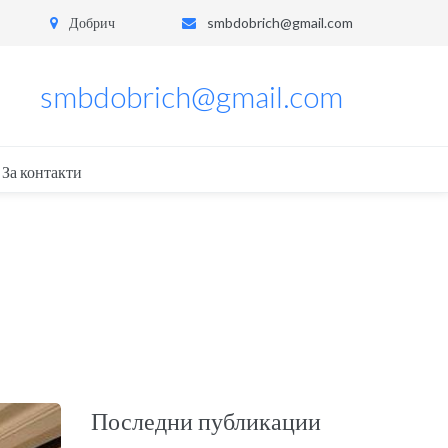
Добрич
smbdobrich@gmail.com
smbdobrich@gmail.com
За контакти
Последни публикации