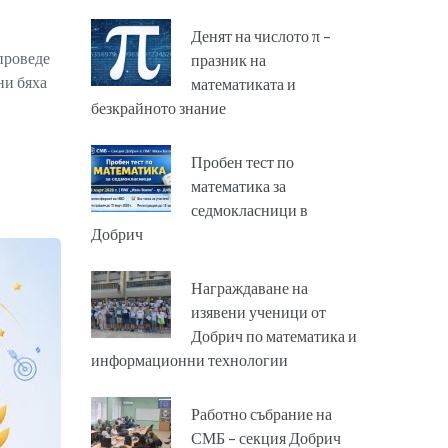
Денят на числото π –
проведе
празник на
ни бяха
математиката и
безкрайното знание
Пробен тест по
математика за
седмокласници в
Добрич
Награждаване на
изявени ученици от
Добрич по математика и
информационни технологии
Работно събрание на
СМБ – секция Добрич