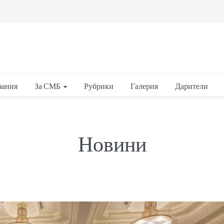
За СМБ
зания
Рубрики
Галерия
Дарители
Новини