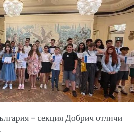
ългария – секция Добрич отличи
а