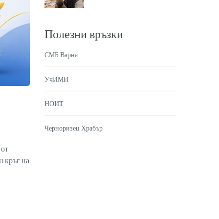
Полезни връзки
СМБ Варна
УчИМИ
НОИТ
Черноризец Храбър
 от
н кръг на