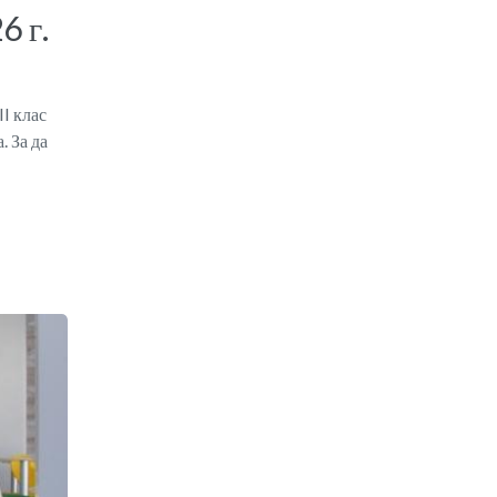
6 г.
I клас
. За да