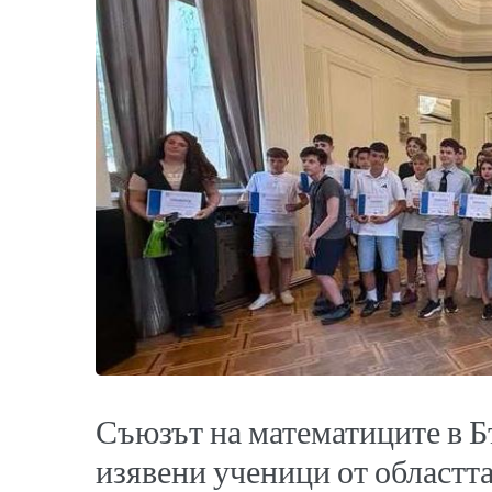
Съюзът на математиците в Б
изявени ученици от областт